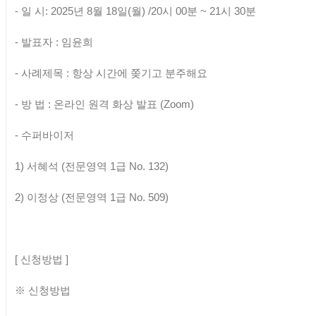
-
일 시
: 2025
년
8
월
18
일
(
월
) /20
시
00
분
~ 21
시
30
분
-
발표자
:
임윤희
-
사례제목
:
항상 시간에 쫒기고 분주해요
-
방 법
:
온라인 원격 화상 발표
(Zoom)
-
수퍼바이저
1)
서혜석
(
전문영역
1
급
No. 132)
2)
이정상
(전문
영역
1
급
No. 509)
[
신청방법
]
※
신청방법