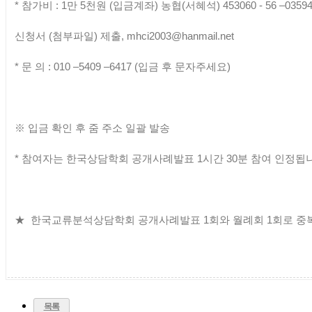
*
참가비
: 1
만
5
천원
(
입금계좌
)
농협
(
서혜석
) 453060 - 56
–
0359
신청서
(
첨부파일
)
제출
, mhci2003@hanmail.net
*
문 의
: 010
–
5409
–
6417 (
입금 후 문자주세요
)
※
입금 확인 후 줌 주소 일괄 발송
*
참여자는 한국상담학회 공개사례발표
1
시간
30
분 참여 인정됩
★
한국교류분석상담학회 공개사례발표 1회와
월례회 1회로 중
목록