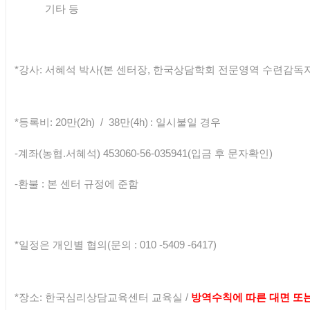
기타 등
*강사: 서혜석 박사(본 센터장, 한국상담학회 전문영역 수련감독자,
*등록비: 20
만(2h) /
38만(4h)
: 일시불일 경우
-계좌(농협.서혜석) 453060-56-035941(입금 후 문자확인)
-환불 : 본 센터 규정에 준함
*일정은 개인별 협의
(문의 : 010 -5409 -6417)
*장소: 한국심리상담교육센터 교육실 /
방역수칙에 따른 대면 또